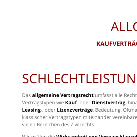
ALL
KAUFVERTRÄG
SCHLECHTLEISTUN
Das
allgemeine Vertragsrecht
umfasst alle Rech
Vertragstypen wie
Kauf
- oder
Dienstvertrag
, hin
Leasing
-, oder
Lizenzverträge
, Bedeutung. Oftma
klassischer Vertragstypen miteinander vereinbar
vielen Bereichen des Zivilrechts.
Wir prüfen die
Wirksamkeit von Vertragsklause