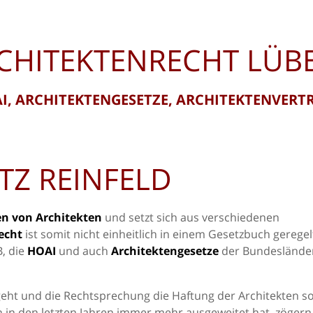
CHITEKTENRECHT LÜB
I, ARCHITEKTENGESETZE, ARCHITEKTENVERT
TZ REINFELD
en von Architekten
und setzt sich aus verschiedenen
echt
ist somit nicht einheitlich in einem Gesetzbuch geregel
, die
HOAI
und auch
Architektengesetze
der Bundeslände
geht und die Rechtsprechung die Haftung der Architekten s
n den letzten Jahren immer mehr ausgeweitet hat, zögern 